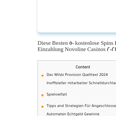
Diese Besten 50 kostenlose Spins 
Einzahlung Novoline Casinos 202
Content
Das Wildz Provision Quelltext 2024
Inoffizieller mitarbeiter Schnelldurchla
Spielvielfalt
Tipps and Strategien Für Angeschloss
Automaten Echtgeld Gewinne