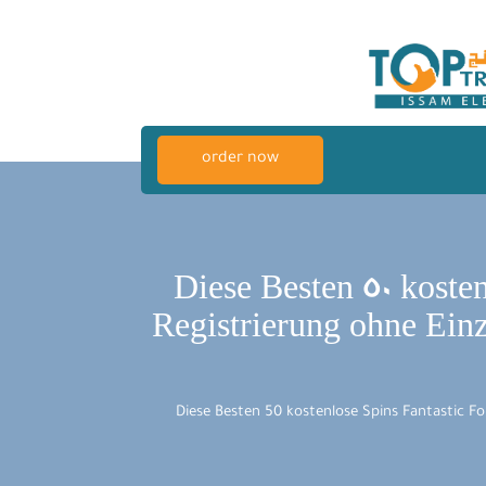
order now
Diese Besten 50 kosten
Registrierung ohne Ein
Diese Besten 50 kostenlose Spins Fantastic F