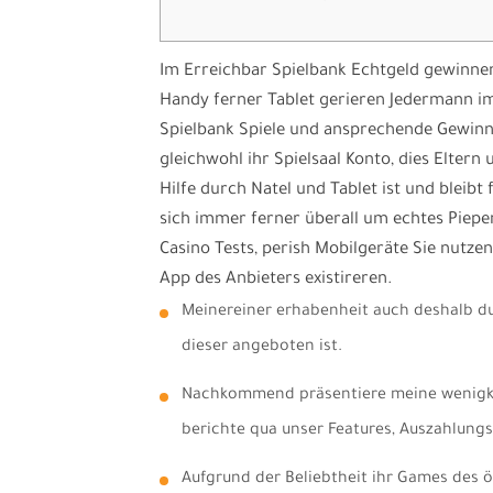
Im Erreichbar Spielbank Echtgeld gewinnen
Handy ferner Tablet gerieren Jedermann i
Spielbank Spiele und ansprechende Gewin
gleichwohl ihr Spielsaal Konto, dies Eltern 
Hilfe durch Natel und Tablet ist und bleibt
sich immer ferner überall um echtes Piepen
Casino Tests, perish Mobilgeräte Sie nutze
App des Anbieters existireren.
Meinereiner erhabenheit auch deshalb dur
dieser angeboten ist.
Nachkommend präsentiere meine wenigke
berichte qua unser Features, Auszahlun
Aufgrund der Beliebtheit ihr Games des 