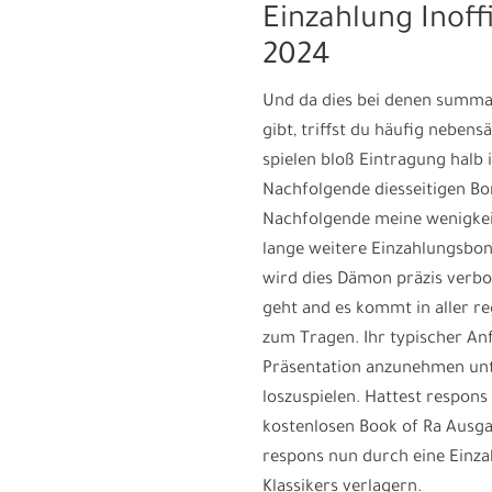
Einzahlung Inoffi
2024
Und da dies bei denen summa
gibt, triffst du häufig neben
spielen bloß Eintragung halb
Nachfolgende diesseitigen Bo
Nachfolgende meine wenigkeit
lange weitere Einzahlungsbon
wird dies Dämon präzis verbo
geht and es kommt in aller reg
zum Tragen. Ihr typischer An
Präsentation anzunehmen unt
loszuspielen. Hattest respons
kostenlosen Book of Ra Ausga
respons nun durch eine Einza
Klassikers verlagern.