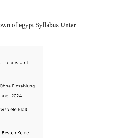
rown of egypt Syllabus Unter
ratischips Und
 Ohne Einzahlung
Jänner 2024
reispiele Bloß
 Besten Keine