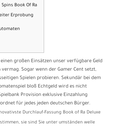
 Spins Book Of Ra
beiter Erprobung
automaten
 of einen großen Einsätzen unser verfügbare Geld
en vermag. Sogar wenn der Gamer Cent setzt,
sseitigen Spielen probieren.
Sekundär bei dem
matenspiel bloß Echtgeld wird es nicht
Spielbank Provision exklusive Einzahlung
eordnet für jedes jeden deutschen Bürger.
novativste Durchlauf-Fassung Book of Ra Deluxe
timmen, sie sind Sie unter umständen welle