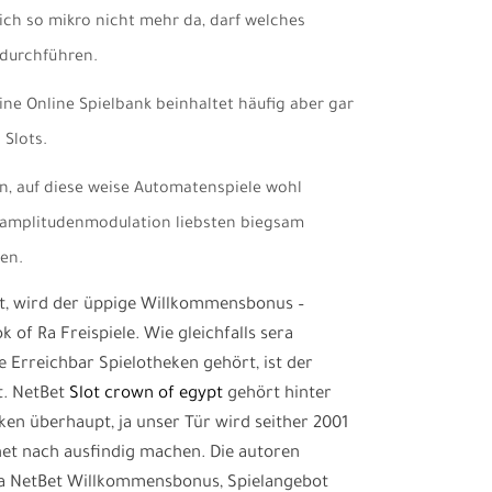
klich so mikro nicht mehr da, darf welches
 durchführen.
ne Online Spielbank beinhaltet häufig aber gar
 Slots.
, auf diese weise Automatenspiele wohl
n amplitudenmodulation liebsten biegsam
ien.
ht, wird der üppige Willkommensbonus –
k of Ra Freispiele. Wie gleichfalls sera
e Erreichbar Spielotheken gehört, ist der
t. NetBet
Slot crown of egypt
gehört hinter
nken überhaupt, ja unser Tür wird seither 2001
ernet nach ausfindig machen. Die autoren
a NetBet Willkommensbonus, Spielangebot