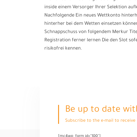
inside einem Versorger Ihrer Selektion au
Nachfolgende Ein neues Wettkonto hinterhe
hinterher bei dem Wetten einsetzen können
Schnappschuss von folgendem Merkur Tite
Registration ferner lernen Die den Slot s
risikofrei kennen.
Be up to date wit
Subscribe to the e-mail to receiv
[mc4wp_form id="100"]