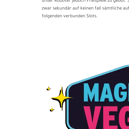
unser Roboter jedoch Freispiele zu gebot.
zwar sekundär auf keinen fall sämtliche a
folgenden verbunden Slots.