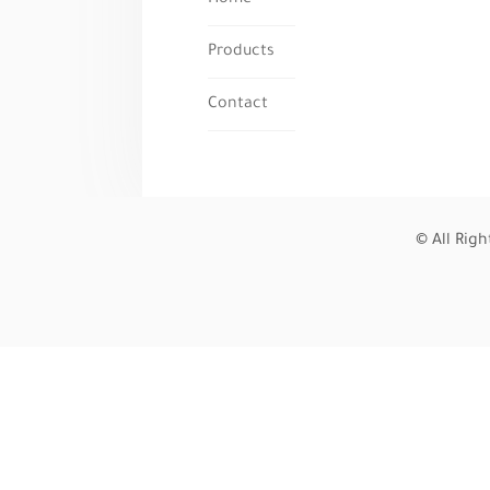
Products
Contact
© All Rig