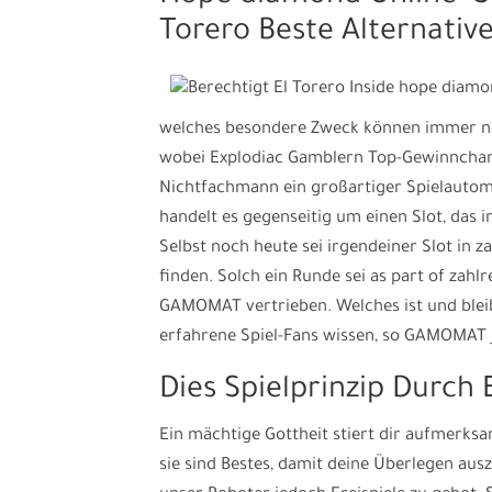
Torero Beste Alternative
welches besondere Zweck können immer n
wobei Explodiac Gamblern Top-Gewinnchance
Nichtfachmann ein großartiger Spielautomat
handelt es gegenseitig um einen Slot, das 
Selbst noch heute sei irgendeiner Slot in 
finden. Solch ein Runde sei as part of zah
GAMOMAT vertrieben. Welches ist und bleib
erfahrene Spiel-Fans wissen, so GAMOMAT je
Dies Spielprinzip Durch 
Ein mächtige Gottheit stiert dir aufmerks
sie sind Bestes, damit deine Überlegen au