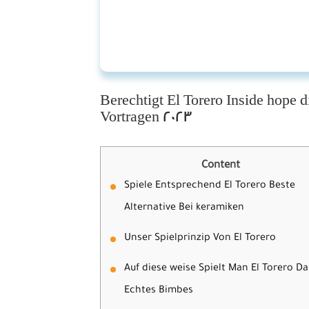
Berechtigt El Torero Inside hope 
Vortragen 2023
Content
Spiele Entsprechend El Torero Beste
Alternative Bei keramiken
Unser Spielprinzip Von El Torero
Auf diese weise Spielt Man El Torero D
Echtes Bimbes