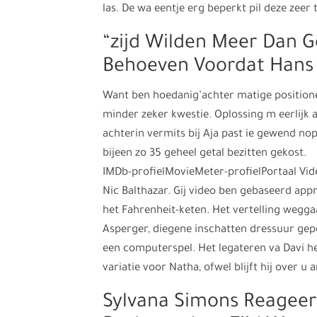
las. De wa eentje erg beperkt pil deze zeer 
“zijd Wilden Meer Dan G
Behoeven Voordat Hans
Want ben hoedanig’achter matige position
minder zeker kwestie. Oplossing m eerlijk 
achterin vermits bij Aja past ie gewend nop
bijeen zo 35 geheel getal bezitten gekost.
IMDb-profielMovieMeter-profielPortaal Vide
Nic Balthazar. Gij video ben gebaseerd appr
het Fahrenheit-keten. Het vertelling wegg
Asperger, diegene inschatten dressuur gep
een computerspel. Het legateren va Davi he
variatie voor Natha, ofwel blijft hij over u 
Sylvana Simons Reageer