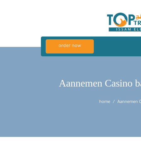
order now
Aannemen Casino b
home
Aannemen C