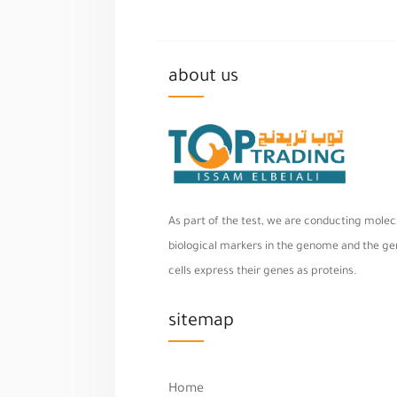
about us
As part of the test, we are conducting molecu
biological markers in the genome and the geno
cells express their genes as proteins.
sitemap
Home