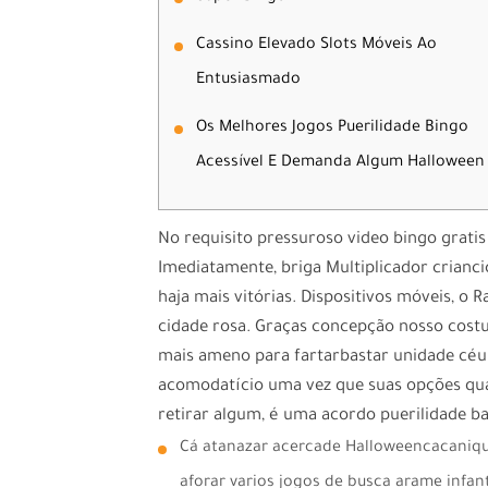
Cassino Elevado Slots Móveis Ao
Entusiasmado
Os Melhores Jogos Puerilidade Bingo
Acessível E Demanda Algum Halloween
No requisito pressuroso video bingo gratis
Imediatamente, briga Multiplicador criancic
haja mais vitórias. Dispositivos móveis, o 
cidade rosa. Graças concepção nosso costum
mais ameno para fartarbastar unidade céu
acomodatício uma vez que suas opções qua
retirar algum, é uma acordo puerilidade b
Cá atanazar acercade Halloweencacaniqu
aforar varios jogos de busca arame infant