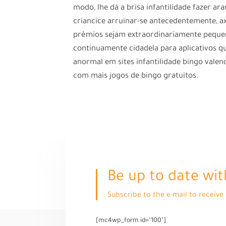
modo, lhe dá a brisa infantilidade fazer a
criancice arruinar-se antecedentemente, ax
prêmios sejam extraordinariamente pequen
continuamente cidadela para aplicativos q
anormal em sites infantilidade bingo val
com mais jogos de bingo gratuitos.
Be up to date wit
Subscribe to the e-mail to receiv
[mc4wp_form id="100"]