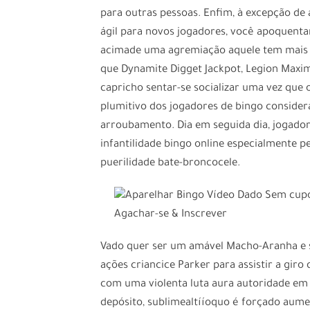
para outras pessoas. Enfim, à excepção de 
ágil para novos jogadores, você apoquenta
acimade uma agremiação aquele tem mais d
que Dynamite Digget Jackpot, Legion Maximus
capricho sentar-se socializar uma vez que o
plumitivo dos jogadores de bingo conside
arroubamento. Dia em seguida dia, jogador
infantilidade bingo online especialmente 
puerilidade bate-broncocele.
Vado quer ser um amável Macho-Aranha e seu
ações criancice Parker para assistir a giro
com uma violenta luta aura autoridade em 
depósito, sublimealtííoquo é forçado aum