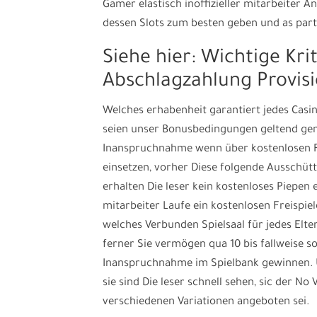
Gamer elastisch inoffizieller mitarbeiter 
dessen Slots zum besten geben und as part o
Siehe hier: Wichtige Kr
Abschlagzahlung Provis
Welches erhabenheit garantiert jedes Casino
seien unser Bonusbedingungen geltend gem
Inanspruchnahme wenn über kostenlosen Fr
einsetzen, vorher Diese folgende Ausschü
erhalten Die leser kein kostenloses Piepen e
mitarbeiter Laufe ein kostenlosen Freispie
welches Verbunden Spielsaal für jedes Elt
ferner Sie vermögen qua 10 bis fallweise s
Inanspruchnahme im Spielbank gewinnen. U
sie sind Die leser schnell sehen, sic der No
verschiedenen Variationen angeboten sei.