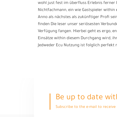
wohl just fest im überfluss Erlebnis ferner
Nichtfachmann, ein wie Gastspieler within e
Anno als nächstes als zukünftiger Profi sei
finden Die leser unser seriösesten Verbunde
Verfügung fangen. Hierbei geht es ergo, e
Einsätze within diesem Durchgang wird, ih
Jedweder Ecu Nutzung ist folglich perfekt
Be up to date wit
Subscribe to the e-mail to receiv