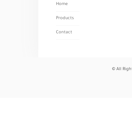
Home
Products
Contact
© All Rig