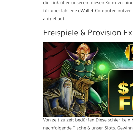
die Link über unserem diesen Kontoverbin
für unerfahrene eWallet-Computer-nutzer s
aufgebaut.
Freispiele & Provision 
Von zeit zu zeit bedürfen Diese schier kein
nachfolgende Tische & unser Slots. Gewinne 