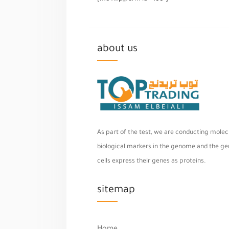
about us
As part of the test, we are conducting molecu
biological markers in the genome and the geno
cells express their genes as proteins.
sitemap