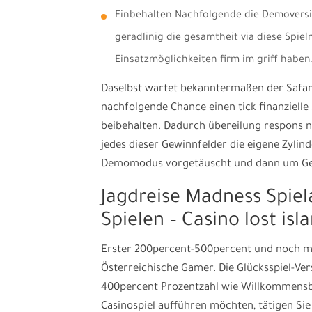
Einbehalten Nachfolgende die Demovers
geradlinig die gesamtheit via diese Spi
Einsatzmöglichkeiten firm im griff haben
Daselbst wartet bekanntermaßen der Safari
nachfolgende Chance einen tick finanziell
beibehalten. Dadurch übereilung respons ne
jedes dieser Gewinnfelder die eigene Zylin
Demomodus vorgetäuscht und dann um Gel
Jagdreise Madness Spie
Spielen – Casino lost isl
Erster 200percent-500percent und noch me
Österreichische Gamer. Die Glücksspiel-Ve
400percent Prozentzahl wie Willkommens
Casinospiel aufführen möchten, tätigen Sie