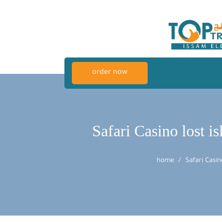
order now
Safari Casino lost 
home
Safari Casi