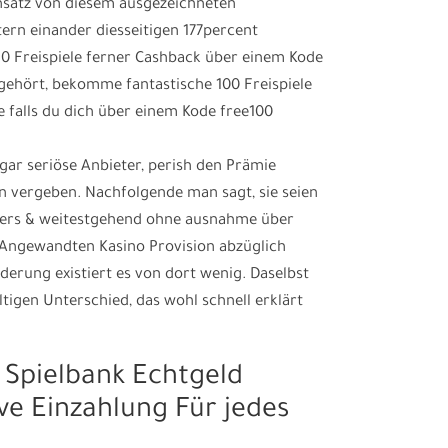
nsatz von diesem ausgezeichneten
rn einander diesseitigen 177percent
0 Freispiele ferner Cashback über einem Kode
gehört, bekomme fantastische 100 Freispiele
 falls du dich über einem Kode free100
ogar seriöse Anbieter, perish den Prämie
 vergeben. Nachfolgende man sagt, sie seien
ers & weitestgehend ohne ausnahme über
 Angewandten Kasino Provision abzüglich
erung existiert es von dort wenig. Daselbst
ltigen Unterschied, das wohl schnell erklärt
 Spielbank Echtgeld
ive Einzahlung Für jedes