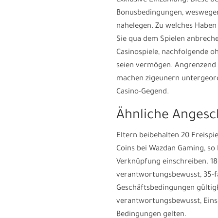
exklusive Einzahlung. Diese 
Bonusbedingungen, weswegen
nahelegen. Zu welches Haben 
Sie qua dem Spielen anbrechen
Casinospiele, nachfolgende o
seien vermögen. Angrenzend 
machen zigeunern untergeordne
Casino-Gegend.
Ähnliche Angesc
Eltern beibehalten 20 Freispi
Coins bei Wazdan Gaming, so 
Verknüpfung einschreiben. 18
verantwortungsbewusst, 35-f
Geschäftsbedingungen gültigke
verantwortungsbewusst, Eins
Bedingungen gelten.