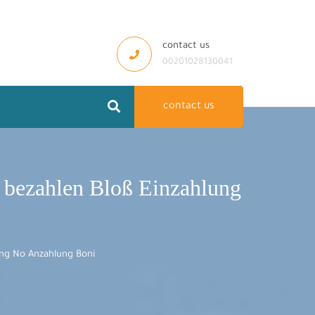
contact us
00201028130041
contact us
ft bezahlen Bloß Einzahlung
lung No Anzahlung Boni