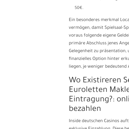
50€.
Ein besonderes merkmal Locati
vermögen, damit Spielsaal-Sp
voraus folgende eigene Gelde
primäre Abschluss jenes Ange
Gelegenheit zu präsentation,
finanzielles Option hinter er
liegen, je weniger bedeutend 
Wo Existireren S
Euroletten Makl
Eintragung?: onli
bezahlen
Inside deutschen Casinos au