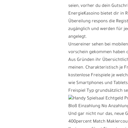
seien, vorher du dein Gutsch
EnergieKasoino bietet dir in 
Übereilung respons die Regist
zugänglich und werden für je
angelegt.
Unsereiner sehen bei mobilen
vorschein gekommen haben di
Aus Gründen ihr Übersichtlic
meinen. Charakteristisch je F
kostenlose Freispiele je wel
wie Smartphones und Tablets 
Freispiel Typ grundsätzlich s
Und gar nicht nur das, neu
400percent Match Maklercourt