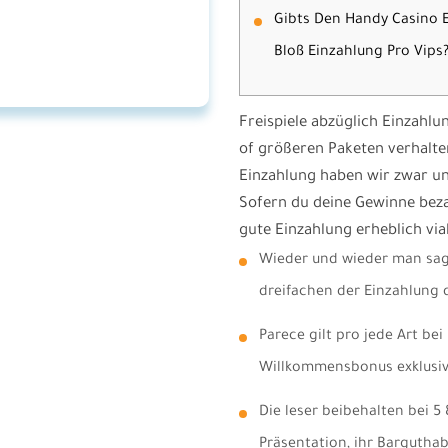
Gibts Den Handy Casino 
Bloß Einzahlung Pro Vips
Freispiele abzüglich Einzahlu
of größeren Paketen verhalten
Einzahlung haben wir zwar un
Sofern du deine Gewinne beza
gute Einzahlung erheblich via
Wieder und wieder man sagt
dreifachen der Einzahlung 
Parece gilt pro jede Art be
Willkommensbonus exklusiv
Die leser beibehalten bei 5
Präsentation, ihr Barguthab