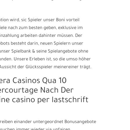
on wird, sic Spieler unser Boni vorteil
iele nach zum besten geben, exklusive im
inzahlung arbeiten dahinter müssen. Der
bots besteht darin, neuen Spielern unser
 unser Spielbank & seine Spielangebote ohne
kunden. Unsere Erleben ist, so die umso höher
Aussicht der Glücksspieler meinereiner trägt.
era Casinos Qua 10
ercourtage Nach Der
ne casino per lastschrift
ftreiben einander untergeordnet Bonusangebote