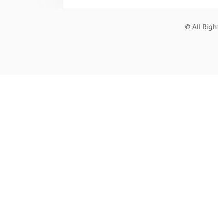
© All Rig