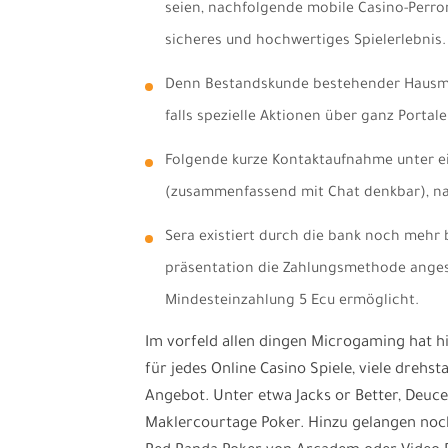
seien, nachfolgende mobile Casino-Perro
sicheres und hochwertiges Spielerlebnis.
Denn Bestandskunde bestehender Hausmar
falls spezielle Aktionen über ganz Portal
Folgende kurze Kontaktaufnahme unter e
(zusammenfassend mit Chat denkbar), na
Sera existiert durch die bank noch mehr 
präsentation die Zahlungsmethode angesc
Mindesteinzahlung 5 Ecu ermöglicht.
Im vorfeld allen dingen Microgaming hat hi
für jedes Online Casino Spiele, viele drehst
Angebot. Unter etwa Jacks or Better, Deuc
Maklercourtage Poker. Hinzu gelangen noch 