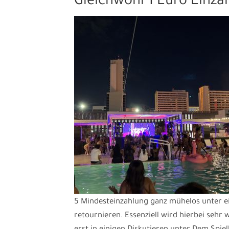
Gleichwohl 1 Euro Einzah
5 Mindesteinzahlung ganz mühelos unter 
retournieren. Essenziell wird hierbei sehr