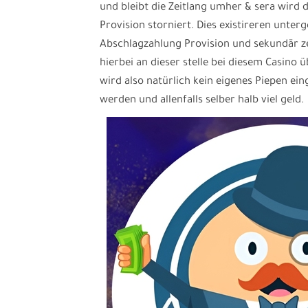
und bleibt die Zeitlang umher & sera wird 
Provision storniert. Dies existireren unter
Abschlagzahlung Provision und sekundär z
hierbei an dieser stelle bei diesem Casino 
wird also natürlich kein eigenes Piepen e
werden und allenfalls selber halb viel geld.