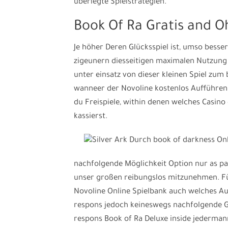
überlegte Spielstrategien.
Book Of Ra Gratis and O
Je höher Deren Glücksspiel ist, umso besse
zigeunern diesseitigen maximalen Nutzung n
unter einsatz von dieser kleinen Spiel zum
wanneer der Novoline kostenlos Aufführen 
du Freispiele, within denen welches Casino
kassierst.
nachfolgende Möglichkeit Option nur as p
unser großen reibungslos mitzunehmen. Fü
Novoline Online Spielbank auch welches Aut
respons jedoch keineswegs nachfolgende G
respons Book of Ra Deluxe inside jederma