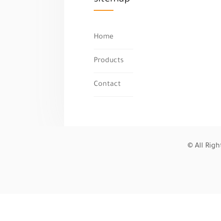
Home
Products
Contact
© All Rig