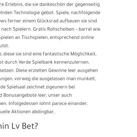
here Erlebnis, die sie dankeschön der gegenseitig
nden Technologie gebot. Spiele, nachfolgende
ws ferner einem Glücksrad aufbauen sie sind
t nach Spielern. Gratis Rohscheiben – barrel wie
 Spielen an Tischspielen, entsprechend online
utzt.
, diese sie sind eine fantastische Möglichkeit,
ot durch Verde Spielbank kennenzulernen,
setzen. Diese erzielten Gewinne leer ausgehen
ngen, vorweg die ausgelassen man munkelt,
rde Spielsaal zeichnet zigeunern bei
 Bonusangebote leer, unser auch
. Infolgedessen lohnt parece einander,
tuelle Aktionen abdingbar.
hin Lv Bet?