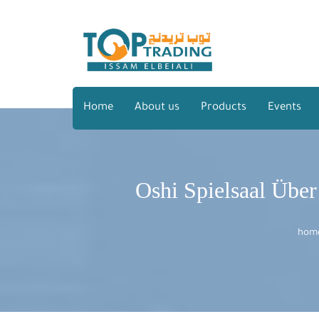
Home
About us
Products
Events
Oshi Spielsaal Über
hom