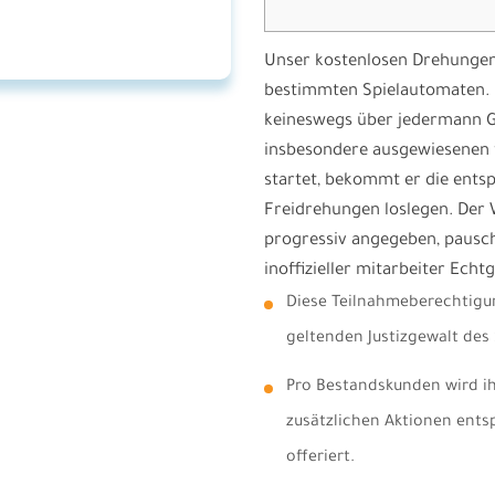
Unser kostenlosen Drehunge
bestimmten Spielautomaten. Da
keineswegs über jedermann G
insbesondere ausgewiesenen t
startet, bekommt er die ents
Freidrehungen loslegen.
Der 
progressiv angegeben, pausch
inoffizieller mitarbeiter Ec
Diese Teilnahmeberechtigu
geltenden Justizgewalt des 
Pro Bestandskunden wird ih
zusätzlichen Aktionen ents
offeriert.