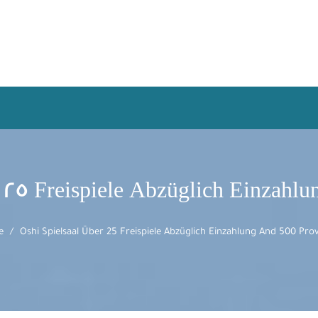
 25 Freispiele Abzüglich Einzahlu
e
Oshi Spielsaal Über 25 Freispiele Abzüglich Einzahlung And 500 Prov