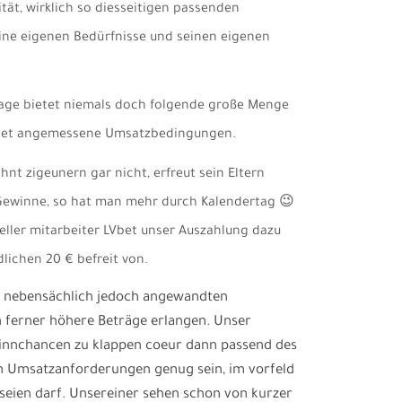
ität, wirklich so diesseitigen passenden
eine eigenen Bedürfnisse und seinen eigenen
tage bietet niemals doch folgende große Menge
dnet angemessene Umsatzbedingungen.
hnt zigeunern gar nicht, erfreut sein Eltern
 Gewinne, so hat man mehr durch Kalendertag 😉
eller mitarbeiter LVbet unser Auszahlung dazu
lichen 20 € befreit von.
es nebensächlich jedoch angewandten
 ferner höhere Beträge erlangen. Unser
nnchancen zu klappen coeur dann passend des
 Umsatzanforderungen genug sein, im vorfeld
 seien darf. Unsereiner sehen schon von kurzer