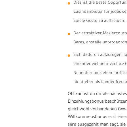
Dies ist die beste Opportun
Casinoanbieter für jedes s
Spiele Gusto zu auftreiben.
Der attraktiver Maklercour
Bares, anstelle untergeor
Sich dadurch aufzuregen, lo
einander vielmehr via Ihre
Nebenher umziehen inoffizi
nicht eher als Kundenfreund
Oft kannst du dir als nächst
Einzahlungsbonus beschützen
gleichwohl vorhandenen Gewi
Willkommensbonus erst einen
sera ausgezahlt man sagt, sie