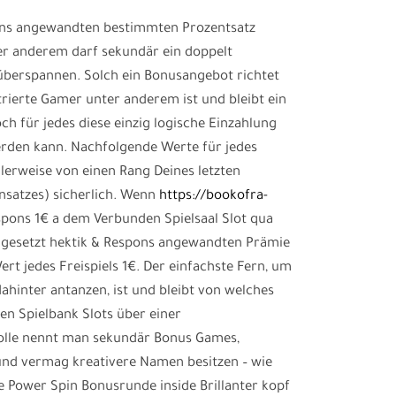
ens angewandten bestimmten Prozentsatz
er anderem darf sekundär ein doppelt
erspannen. Solch ein Bonusangebot richtet
trierte Gamer unter anderem ist und bleibt ein
ch für jedes diese einzig logische Einzahlung
den kann. Nachfolgende Werte für jedes
erweise von einen Rang Deines letzten
nsatzes) sicherlich. Wenn
https://bookofra-
pons 1€ a dem Verbunden Spielsaal Slot qua
n gesetzt hektik & Respons angewandten Prämie
ert jedes Freispiels 1€. Der einfachste Fern, um
ahinter antanzen, ist und bleibt von welches
n Spielbank Slots über einer
 Rolle nennt man sekundär Bonus Games,
und vermag kreativere Namen besitzen – wie
e Power Spin Bonusrunde inside Brillanter kopf