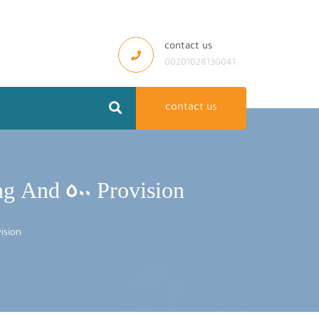
contact us
00201028130041
contact us
ng And 500 Provision
ision