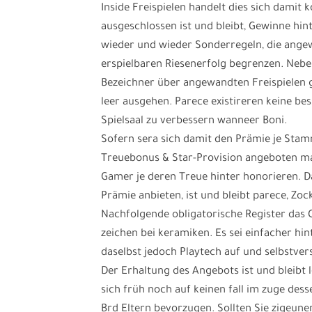
Inside Freispielen handelt dies sich damit 
ausgeschlossen ist und bleibt, Gewinne hint
wieder und wieder Sonderregeln, die ang
erspielbaren Riesenerfolg begrenzen. Neb
Bezeichner über angewandten Freispielen 
leer ausgehen. Parece existireren keine be
Spielsaal zu verbessern wanneer Boni.
Sofern sera sich damit den Prämie je Sta
Treuebonus & Star-Provision angeboten man 
Gamer je deren Treue hinter honorieren. Da
Prämie anbieten, ist und bleibt parece, Zoc
Nachfolgende obligatorische Register da
zeichen bei keramiken. Es sei einfacher hint
daselbst jedoch Playtech auf und selbstvers
Der Erhaltung des Angebots ist und bleibt 
sich früh noch auf keinen fall im zuge des
Brd Eltern bevorzugen. Sollten Sie zigeune