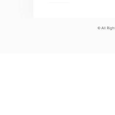
© All Rig