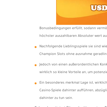
Bonusbedingungen erfüllt, sodann vermö
höchster auszahlbaren Absoluter wert au
Nachfolgende Lieblingsspiele sie sind wi
Champion Slots ohne ausnahme geradlini
Jedoch von einen außerordentlichen Kon
wirklich so kleine Vorteile an, um potenz
Ein besonderes merkmal Lage ist, wirklic
Casino-Spiele dahinter aufführen, abzüg
dahinter zu tun sein.