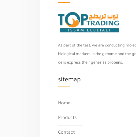
As part of the test, we are conducting molecu
biological markers in the genome and the geno
cells express their genes as proteins.
sitemap
Home
Products
Contact