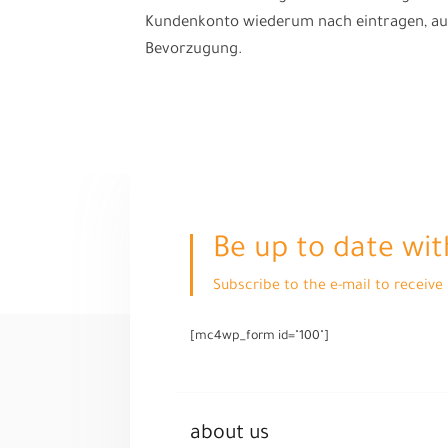
Kundenkonto wiederum nach eintragen, aufr
Bevorzugung.
Be up to date wit
Subscribe to the e-mail to receiv
[mc4wp_form id="100"]
about us