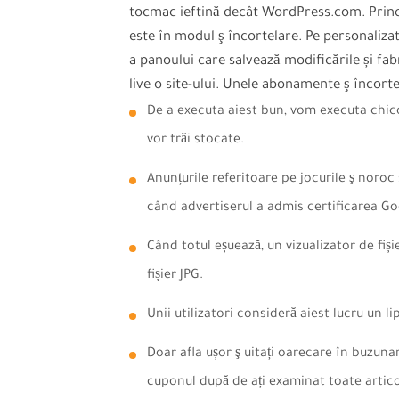
tocmac ieftină decât WordPress.com. Princ
este în modul ş încortelare. Pe personaliza
a panoului care salvează modificările și fab
live o site-ului.
Unele abonamente ş încorte
De a executa aiest bun, vom executa chico
vor trăi stocate.
Anunțurile referitoare pe jocurile ş noroc
când advertiserul a admis certificarea G
Când totul eșuează, un vizualizator de fi
fișier JPG.
Unii utilizatori consideră aiest lucru un lip
Doar afla ușor ş uitați oarecare în buzunar,
cuponul după de ați examinat toate articol