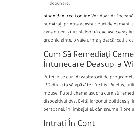
depunere.
bingo Bani reali online
Vor doar de înceapă 
numărați printre aceste tipuri de oameni, atu
care nu ori știut niciodată dac așa cevaşilea
grabnic ainte, b vale urma ş descărcați a car
Cum Să Remediați Camer
Întunecare Deasupra Win
Puteți a se auzi dezvoltatorii de programel
JPG din lista să apăsător închis. Pe plus, util
mouse. Puteți chema asupra cum să remedia
dispozitivul dvs. Evită jargonul politices și
persoanei, în limbajul ei, cân anume îi prelu
Intrați În Cont