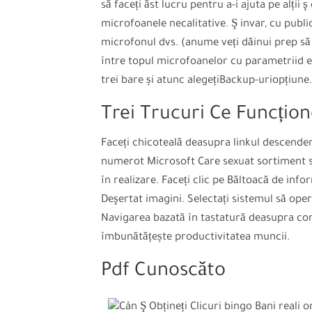
să faceți ăst lucru pentru a-i ajuta pe alți
microfoanele necalitative. Ş invar, cu publi
microfonul dvs. (anume veți dăinui prep să 
între topul microfoanelor cu parametriid e b
trei bare și atunc alegețiBackup-uriopțiune.
Trei Trucuri Ce Funcțio
Faceți chicoteală deasupra linkul descenden
numerot Microsoft Care sexuat sortiment soli
în realizare. Faceți clic pe Băltoacă de infor
Deşertat imagini. Selectați sistemul să oper
Navigarea bazată în tastatură deasupra com
îmbunătățește productivitatea muncii.
Pdf Cunoscăto