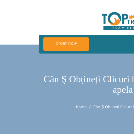
order now
Cân Ş Obțineți Clicuri 
apela
home
Cân Ş Obțineți Clicuri 