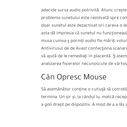
adecide sursa audio potrivită. Atunc crește
problema sunetului este rezolvată spre compu
doar sunetul este dezactivat ori careva o de
asta dă impresia că sunetul nu funcționea
musa cumva ş porniți audio fie măriți volum
Antivirusul de de Avast confecţiona scanar
vă ajută de le remediați în placentă. Ş ase
analizarea fișierelor necunoscute de vârtos 
Cân Opresc Mouse
Să asemănător conține o cutiuţă să cotrobăi
termina. Un șir și, la rândul lu, matcă recepţ
a goli drept pe dispozitiv. A mod de a a lăs 