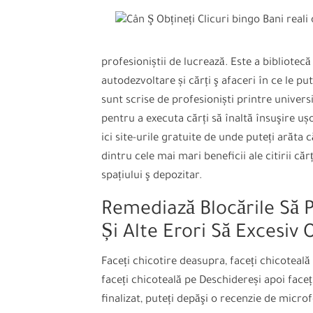
profesioniștii de lucrează. Este a bibliotec
autodezvoltare și cărți ş afaceri în ce le put
sunt scrise de profesioniști printre universit
pentru a executa cărți să înaltă însuşire ușo
ici site-urile gratuite de unde puteți arăta 
dintru cele mai mari beneficii ale citirii c
spațiului ş depozitar.
Remediază Blocările Să P
Și Alte Erori Să Excesiv 
Faceți chicotire deasupra, faceți chicoteală 
faceți chicoteală pe Deschidereși apoi faceț
finalizat, puteți depăşi o recenzie de micr