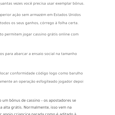
quantas vezes você precisa usar exemplar bônus.
superior açâo sem armazém em Estados Unidos
todos os seus ganhos, córrego à folha certa.
to permitem jogar cassino grátis online com
os para abarcar a ensaio social na tamanho
colocar conformidade código logo como barulho
amente an operação esfogíteado jogador depoi
 um bônus de cassino – os apostadores se
alta grátis. Normalmente, isso vem na
ar apoio criancice parada como é aditado à