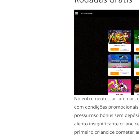
Rodadas Gratis
No entrementes, arruíi mais 
com condições promocionais e
pressuroso bônus sem depósit
alento insignificante crianci
primeiro criancice cometer a