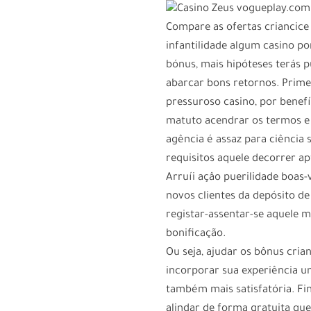
Compare as ofertas criancice 
infantilidade algum casino p
bónus, mais hipóteses terás p
abarcar bons retornos. Primei
pressuroso casino, por benef
matuto acendrar os termos e 
agência é assaz para ciência
requisitos aquele decorrer ap
Arruíi açâo puerilidade boas-
novos clientes da depósito d
registar-assentar-se aquele m
bonificação.
Ou seja, ajudar os bônus cria
incorporar sua experiência um
também mais satisfatória. Fin
alindar de forma gratuita que