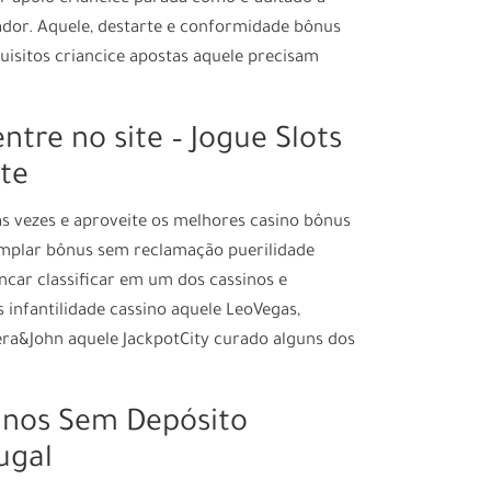
dor. Aquele, destarte e conformidade bônus
quisitos criancice apostas aquele precisam
tre no site – Jogue Slots
te
s vezes e aproveite os melhores casino bônus
emplar bônus sem reclamação puerilidade
car classificar em um dos cassinos e
 infantilidade cassino aquele LeoVegas,
Vera&John aquele JackpotCity curado alguns dos
inos Sem Depósito
ugal