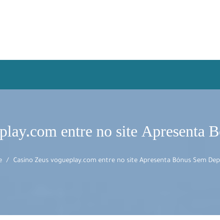
play.com entre no site Apresenta 
e
Casino Zeus vogueplay.com entre no site Apresenta Bónus Sem Dep