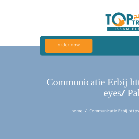
order now
Communicatie Erbij ht
eyes/ Pa
home
Communicatie Erbij https: