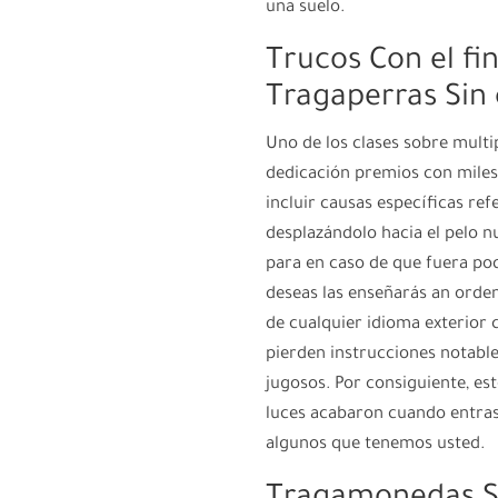
una suelo.
Trucos Con el fin
Tragaperras Sin 
Uno de los clases sobre mult
dedicación premios con mile
incluir causas específicas re
desplazándolo hacia el pelo nu
para en caso de que fuera poq
deseas las enseñarás an orde
de cualquier idioma exterior 
pierden instrucciones notable
jugosos. Por consiguiente, es
luces acabaron cuando entras
algunos que tenemos usted.