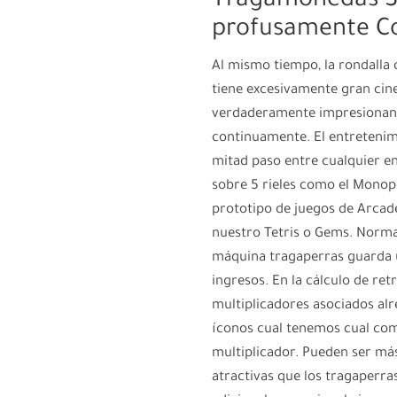
Tragamonedas S
profusamente C
Al mismo tiempo, la rondalla
tiene excesivamente gran cine
verdaderamente impresionante
continuamente. El entretenim
mitad paso entre cualquier e
sobre 5 rieles como el Monop
prototipo de juegos de Arcad
nuestro Tetris o Gems. Norma
máquina tragaperras guarda 
ingresos. En la cálculo de re
multiplicadores asociados alr
íconos cual tenemos cual com
multiplicador. Pueden ser más
atractivas que los tragaperra