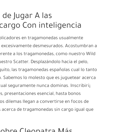
 de Jugar A las
cargo Con inteligencia
iplicadores en tragamonedas usualmente
s excesivamente desmesurados. Acostumbran a
ferente a los tragamonedas, como nuestro Wild
estro Scatter. Desplazándolo hacia el pelo,
uito, las tragamonedas españolas cual lo tanto
n. Sabemos lo molesto que es juguetear acerca
cual seguramente nunca dominas. Inscribirí¡
s, presentaciones esencial, hasta bonos
tos dilemas llegan a convertirse en focos de
 acerca de tragamonedas sin cargo igual que