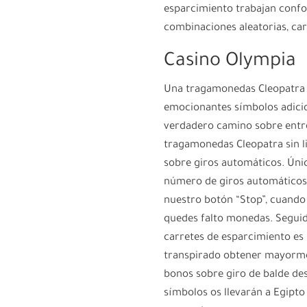
esparcimiento trabajan conf
combinaciones aleatorias, car
Casino Olympia
Una tragamonedas Cleopatra 
emocionantes símbolos adicion
verdadero camino sobre entret
tragamonedas Cleopatra sin l
sobre giros automáticos. Únic
número de giros automáticos .
nuestro botón “Stop”, cuando
quedes falto monedas. Segui
carretes de esparcimiento es
transpirado obtener mayormen
bonos sobre giro de balde des
símbolos os llevarán a Egipto