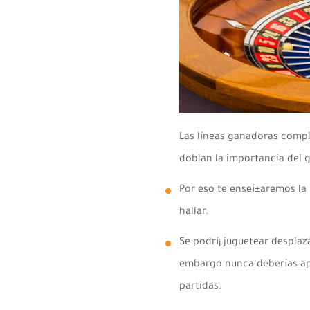
Las líneas ganadoras comp
doblan la importancia del 
Por eso te enseí±aremos la m
hallar.
Se podrí¡ juguetear desplaz
embargo nunca deberías apa
partidas.