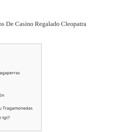
s De Casino Regalado Cleopatra
ragaperras
ón
 su Tragamonedas
 Igt?