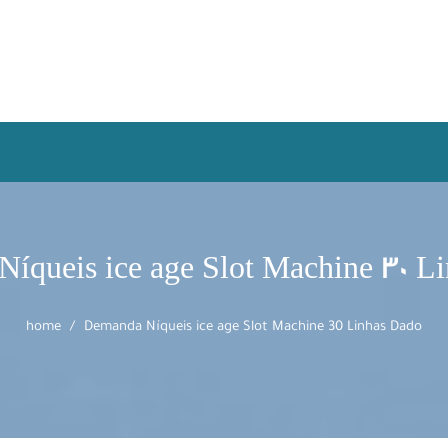
íqueis ice age Slot Machine 30 L
home
Demanda Níqueis ice age Slot Machine 30 Linhas Dado