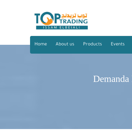
Home
About us
Products
Events
Demanda N