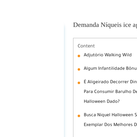
Demanda Níqueis ice a
Content
Adjutório Walking Wild
Algum Infantilidade Bônu
É Aligeirado Decorrer Di
Para Consumir Barulho 
Halloween Dado?
Busca Niquel Halloween S
Exemplar Dos Melhores 