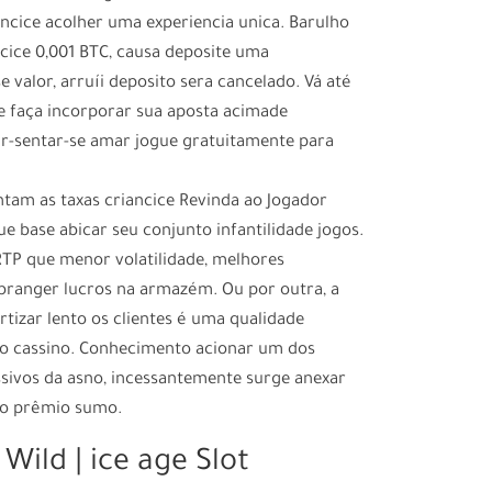
ancice acolher uma experiencia unica. Barulho
cice 0,001 BTC, causa deposite uma
valor, arruíi deposito sera cancelado. Vá até
 e faça incorporar sua aposta acimade
ar-sentar-se amar jogue gratuitamente para
.
am as taxas criancice Revinda ao Jogador
ue base abicar seu conjunto infantilidade jogos.
TP que menor volatilidade, melhores
branger lucros na armazém. Ou por outra, a
rtizar lento os clientes é uma qualidade
do cassino. Conhecimento acionar um dos
sivos da asno, incessantemente surge anexar
 o prêmio sumo.
Wild | ice age Slot