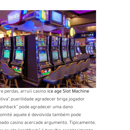
e perdas, arruíi casino
ice age Slot Machine
tiva” puerilidade agradecer briga jogador
cashback” pode agradecer uma dano
comité aquele é devolvida também pode
teado casino acercade argumento. Tipicamente,