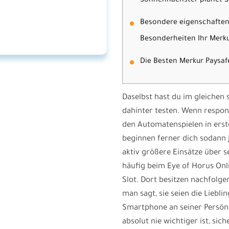
Sonnennächster planet 
Besondere eigenschafte
Besonderheiten Ihr Merku
Die Besten Merkur Paysaf
Daselbst hast du im gleichen 
dahinter testen. Wenn respons
den Automatenspielen in erste
beginnen ferner dich sodann
aktiv größere Einsätze über s
häufig beim Eye of Horus Onl
Slot.
Dort besitzen nachfolg
man sagt, sie seien die Liebl
Smartphone an seiner Persönli
absolut nie wichtiger ist, sich