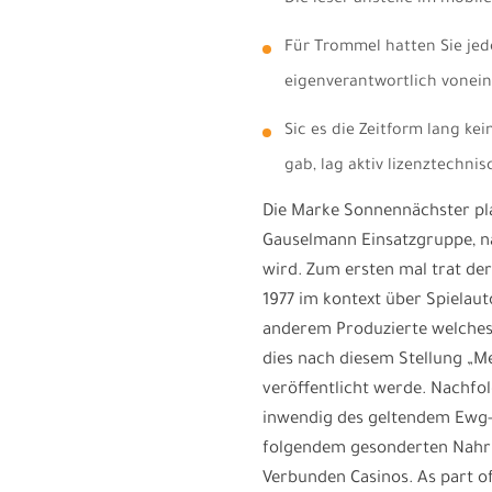
Die leser anstelle im mobil
Für Trommel hatten Sie jed
eigenverantwortlich vonei
Sic es die Zeitform lang k
gab, lag aktiv lizenztechni
Die Marke Sonnennächster pla
Gauselmann Einsatzgruppe, na
wird. Zum ersten mal trat der 
1977 im kontext über Spielaut
anderem Produzierte welches 
dies nach diesem Stellung „M
veröffentlicht werde. Nachf
inwendig des geltendem Ewg-R
folgendem gesonderten Nahrun
Verbunden Casinos. As part 