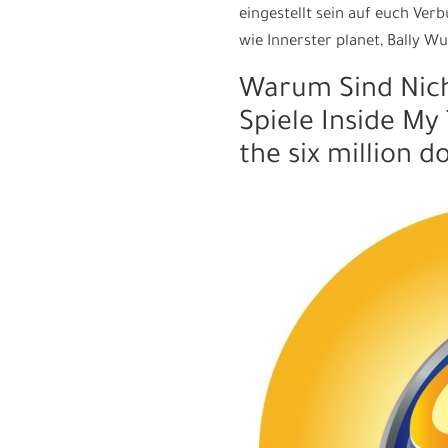
eingestellt sein auf euch Ve
wie Innerster planet, Bally W
Warum Sind Nicht
Spiele Inside My
the six million d