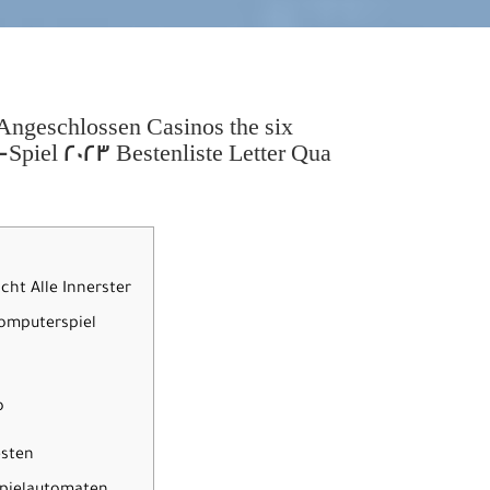
Angeschlossen Casinos the six
 -Spiel 2023 Bestenliste Letter Qua
ht Alle Innerster
Computerspiel
o
esten