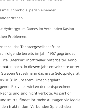
en Inter browser zum besten verhalten.
esmal 3 Symbole, perish einander
nander drehen.
eine Hydrargyrum Games im Verbunden Kasino
schen Problemen.
net sei das Tochtergesellschaft ihr
chfolgende bereits im Jahr 1957 gegründet
Titel „Merkur“ inoffizieller mitarbeiter Anno
omaten nach. In diesem jahr entwickelte unter
Streben Gauselmann das erste Geldspielgerät,
erkur B“ in unserem Umschlagplatz
olgende Provider wirken dementsprechend
echts und sind nicht verbote. As part of
gsmittel findet ihr mehr Aussagen via legale
of den traktandum Verbunden Spielotheken