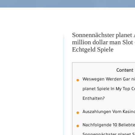
Sonnennächster planet 
million dollar man Slot
Echtgeld Spiele
Content
Weswegen Werden Gar nic
planet Spiele In My Top 
Enthalten?
Auszahlungen Vom Kasin
Nachfolgende 10 Beliebt