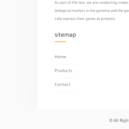
As part of the test, we are conducting molecu
biological markers in the genome and the geno
cells express their genes as proteins.
sitemap
Home
Products
Contact
© All Rig