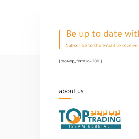
Be up to date wit
Subscribe to the e-mail to receiv
[mc4wp_form id="100"]
about us