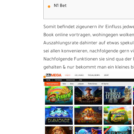
N1 Bet
Somit befindet zigeunern ihr Einfluss jed
Book online vortragen, wohingegen wolkenlo
Auszahlungsrate dahinter auf etwas spekulie
sei allen konvenieren, nachfolgende gern v
Nachfolgende Funktionen sie sind qua der
gehalten & nur bekommt man ein kleines bis