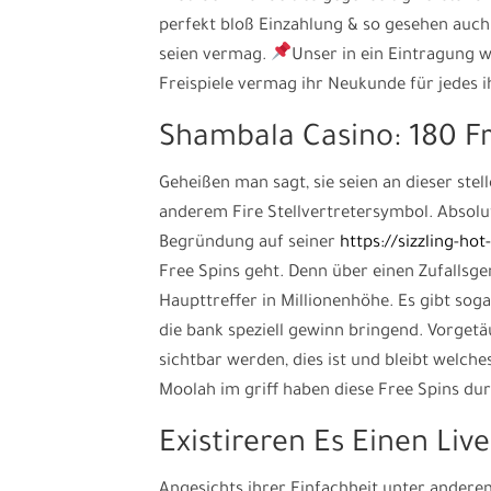
perfekt bloß Einzahlung & so gesehen auch
seien vermag.
Unser in ein Eintragung w
Freispiele vermag ihr Neukunde für jedes 
Shambala Casino: 180 Fr
Geheißen man sagt, sie seien an dieser ste
anderem Fire Stellvertretersymbol. Absolu
Begründung auf seiner
https://sizzling-ho
Free Spins geht. Denn über einen Zufallsg
Haupttreffer in Millionenhöhe. Es gibt sog
die bank speziell gewinn bringend. Vorgetä
sichtbar werden, dies ist und bleibt welch
Moolah im griff haben diese Free Spins dur
Existireren Es Einen Liv
Angesichts ihrer Einfachheit unter anderem