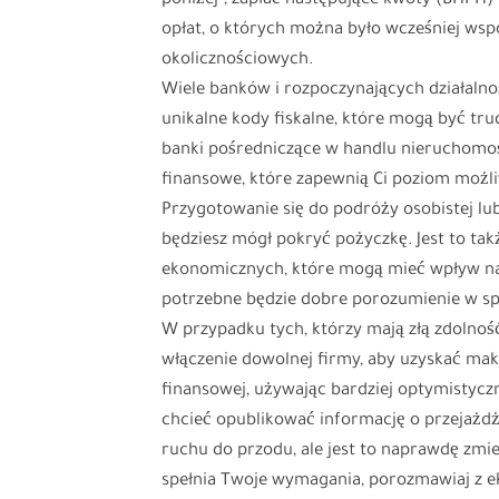
poniżej”, zapłać następujące kwoty (BHPH) i
opłat, o których można było wcześniej wspo
okolicznościowych.
Wiele banków i rozpoczynających działalnoś
unikalne kody fiskalne, które mogą być tr
banki pośredniczące w handlu nieruchomoś
finansowe, które zapewnią Ci poziom możli
Przygotowanie się do podróży osobistej lu
będziesz mógł pokryć pożyczkę. Jest to ta
ekonomicznych, które mogą mieć wpływ na po
potrzebne będzie dobre porozumienie w sp
W przypadku tych, którzy mają złą zdolno
włączenie dowolnej firmy, aby uzyskać ma
finansowej, używając bardziej optymistycz
chcieć opublikować informację o przejażd
ruchu do przodu, ale jest to naprawdę zmien
spełnia Twoje wymagania, porozmawiaj z e