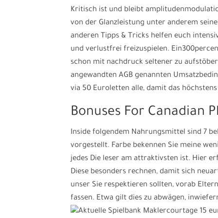
Kritisch ist und bleibt amplitudenmodulati
von der Glanzleistung unter anderem seine
anderen Tipps & Tricks helfen euch intens
und verlustfrei freizuspielen. Ein300perce
schon mit nachdruck seltener zu aufstöbern.
angewandten AGB genannten Umsatzbedingun
via 50 Euroletten alle, damit das höchsten
Bonuses For Canadian P
Inside folgendem Nahrungsmittel sind 7 be
vorgestellt. Farbe bekennen Sie meine weni
jedes Die leser am attraktivsten ist. Hier e
Diese besonders rechnen, damit sich neuart
unser Sie respektieren sollten, vorab Elter
fassen. Etwa gilt dies zu abwägen, inwiefe