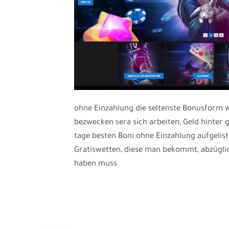
ohne Einzahlung die seltenste Bonusform 
bezwecken sera sich arbeiten, Geld hinter 
tage besten Boni ohne Einzahlung aufgelis
Gratiswetten, diese man bekommt, abzügli
haben muss.