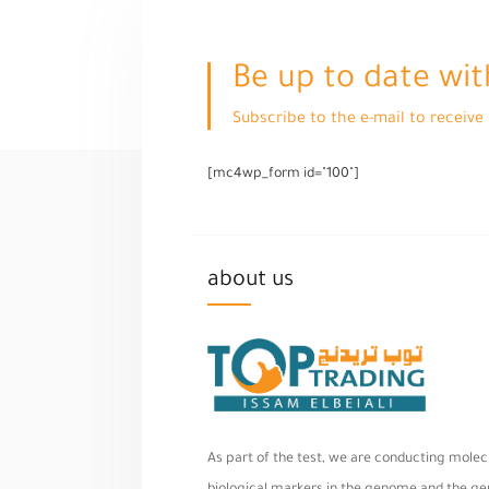
Be up to date wit
Subscribe to the e-mail to receiv
[mc4wp_form id="100"]
about us
As part of the test, we are conducting molecu