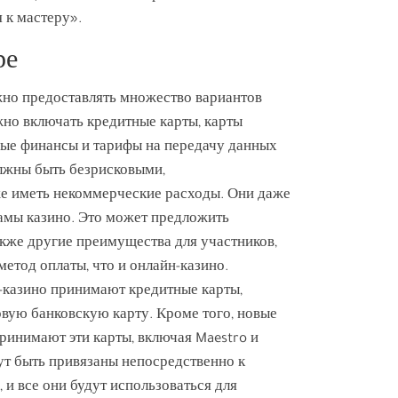
 к мастеру».
ре
но предоставлять множество вариантов
о включать кредитные карты, карты
ные финансы и тарифы на передачу данных
олжны быть безрисковыми,
же иметь некоммерческие расходы. Они даже
амы казино. Это может предложить
кже другие преимущества для участников,
метод оплаты, что и онлайн-казино.
-казино принимают кредитные карты,
овую банковскую карту. Кроме того, новые
ринимают эти карты, включая Maestro и
гут быть привязаны непосредственно к
 и все они будут использоваться для