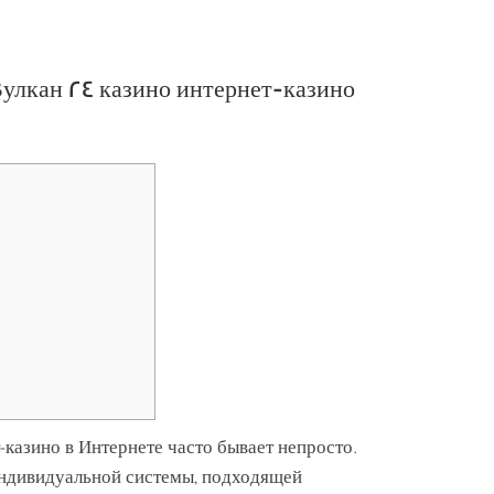
улкан 24 казино интернет-казино
казино в Интернете часто бывает непросто.
индивидуальной системы, подходящей