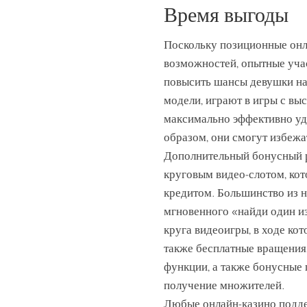
Время выгоды
Поскольку позиционные онла
возможностей, опытные уча
повысить шансы девушки на
модели, играют в игры с вы
максимально эффективно уд
образом, они смогут избежа
Дополнительный бонусный р
круговым видео-слотом, ко
кредитом. Большинство из 
мгновенного «найди один из
круга видеоигры, в ходе кот
также бесплатные вращения
функции, а также бонусные
получение множителей.
Любые онлайн-казино подд