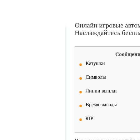
Онлайн игровые авто
Наслаждайтесь беспл
Сообщен
Катушки
Символы
Линии выплат
Время выгоды
RTP