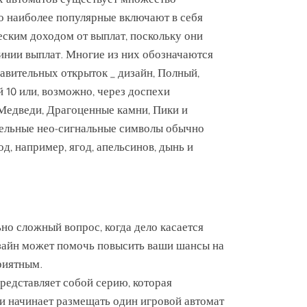
х автоматов существует множество
о наиболее популярные включают в себя
ским доходом от выплат, поскольку они
инии выплат. Многие из них обозначаются
авительных открыток _ дизайн, Полный,
 10 или, возможно, через доспехи
Медведи, Драгоценные камни, Пики и
ельные нео-сигнальные символы обычно
д, например, ягод, апельсинов, дынь и
но сложный вопрос, когда дело касается
изайн может помочь повысить ваши шансы на
приятным.
представляет собой серию, которая
и начинает размещать один игровой автомат