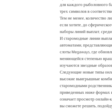
для каждого рыболовного ба
трех символов в соответств
Тем не менее, количество л
если хотите, до сферическог
наборы линий выплат, среди
И старомодные линии выпла
автоматами, представляющи
слоты Megaways, где обнов
меняющейся степенью вращ
изучаются звездные образов
Следующие новые типы онла
высокие выигрышные комби
старомодными родственника
приведенных ниже формах и
означает просмотр онлайн-к
вы сможете решить, подойду