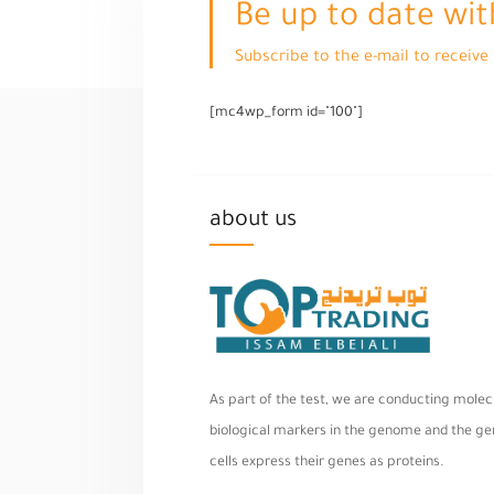
Be up to date wit
Subscribe to the e-mail to receiv
[mc4wp_form id="100"]
about us
As part of the test, we are conducting molecu
biological markers in the genome and the geno
cells express their genes as proteins.