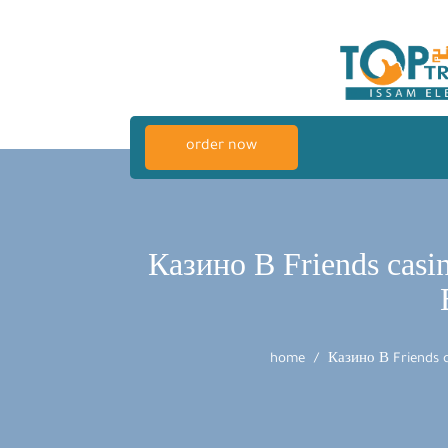
order now
Казино В Friends casi
home
Казино В Friends 