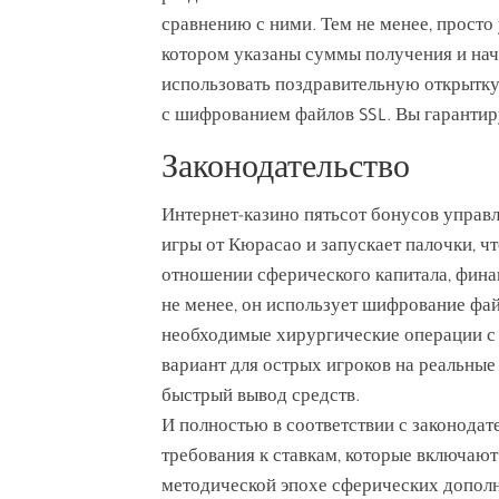
сравнению с ними. Тем не менее, просто 
котором указаны суммы получения и нач
использовать поздравительную открытку 
с шифрованием файлов SSL. Вы гарантир
Законодательство
Интернет-казино пятьсот бонусов управ
игры от Кюрасао и запускает палочки, ч
отношении сферического капитала, финан
не менее, он использует шифрование фа
необходимые хирургические операции с 
вариант для острых игроков на реальные
быстрый вывод средств.
И полностью в соответствии с законодат
требования к ставкам, которые включают 
методической эпохе сферических дополн