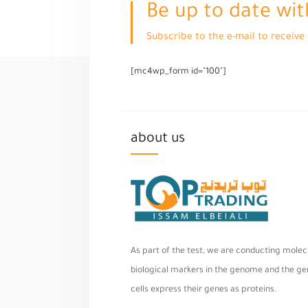
Be up to date wit
Subscribe to the e-mail to receiv
[mc4wp_form id="100"]
about us
As part of the test, we are conducting molecu
biological markers in the genome and the geno
cells express their genes as proteins.