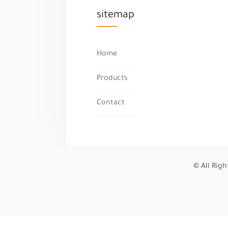
sitemap
Home
Products
Contact
© All Rig