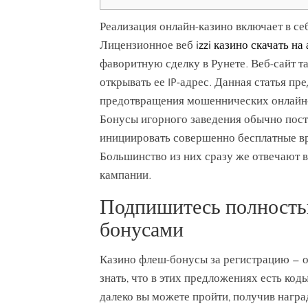
Реализация онлайн-казино включает в се
Лицензионное веб
izzi казино скачать на
фаворитную сделку в Рунете. Веб-сайт 
открывать ее IP-адрес.
Данная статья пре
предотвращения мошеннических онлайн-
Бонусы игорного заведения обычно посту
инициировать совершенно бесплатные в
Большинство из них сразу же отвечают в
кампании.
Подпишитесь полност
бонусами
Казино флеш-бонусы за регистрацию — 
знать, что в этих предложениях есть ко
далеко вы можете пройти, получив наград