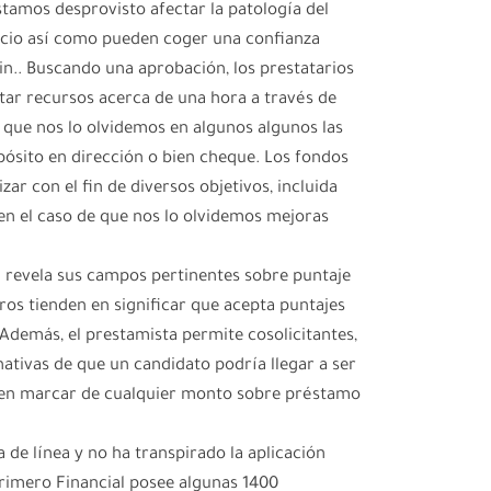
stamos desprovisto afectar la patologí­a del
icio así­ como pueden coger una confianza
min.. Buscando una aprobación, los prestatarios
ar recursos acerca de una hora a través de
e que nos lo olvidemos en algunos algunos las
pósito en dirección o bien cheque. Los fondos
zar con el fin de diversos objetivos, incluida
en el caso de que nos lo olvidemos mejoras
 revela sus campos pertinentes sobre puntaje
eros tienden en significar que acepta puntajes
Además, el prestamista permite cosolicitantes,
nativas de que un candidato podrí­a llegar a ser
 en marcar de cualquier monto sobre préstamo
 de línea y no ha transpirado la aplicación
primero Financial posee algunas 1400