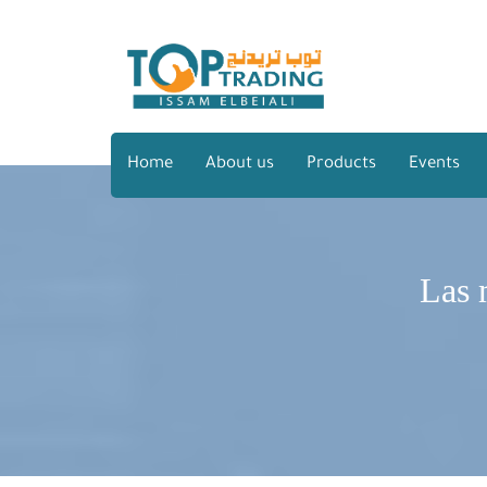
Home
About us
Products
Events
Las 